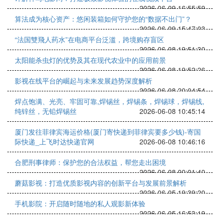
2026-06-09 16:55:59
算法成为核心资产：悠闲装箱如何守护您的“数据不出门”？
2026-06-09 15:47:03
“法国雙飛人药水”在电商平台泛滥，跨境购存盲区
2026-06-08 19:51:30
太阳能杀虫灯的优势及其在现代农业中的应用前景
2026-06-08 19:52:26
影视在线平台的崛起与未来发展趋势深度解析
2026-06-08 20:04:54
焊点饱满、光亮、牢固可靠,焊锡丝，焊锡条，焊锡球，焊锡线,
纯锌丝，无铅焊锡丝
2026-06-08 10:45:14
厦门发往菲律宾海运价格(厦门寄快递到菲律宾要多少钱)-寄国
际快递_上飞时达快递官网
2026-06-08 10:46:16
合肥刑事律师：保护您的合法权益，帮您走出困境
2026-06-08 00:01:40
蘑菇影视：打造优质影视内容的创新平台与发展前景解析
2026-06-05 19:39:20
手机影院：开启随时随地的私人观影新体验
2026-06-05 16:53:19