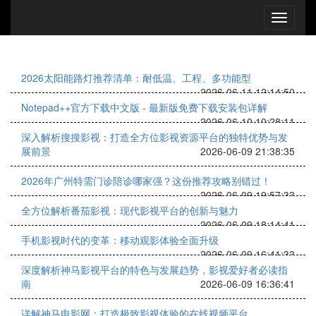
2026太阳能路灯推荐清单：耐低温、工程、多功能型
2026-06-11 12:14:50
Notepad++官方下载中文版 - 最新版免费下载安装包详解
2026-06-10 10:28:11
深入解析搜搜影视：打造全方位影视资源平台的独特优势与发
展前景
2026-06-09 21:38:35
2026年广州特需门诊陪诊哪家强？这份推荐攻略别错过！
2026-06-09 19:57:33
全方位解析番茄影视：现代影视平台的创新与魅力
2026-06-09 18:14:41
手机影视时代的变革：移动观影体验全面升级
2026-06-09 16:41:33
深度解析神马影视平台的特色与发展趋势，影视爱好者必读指
南
2026-06-09 16:36:41
详解神马电影网：打造极致影视体验的在线视频平台