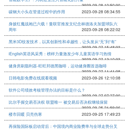
2023-09-28 10:50:00
碳钢大小头在管道过程中的作用
2023-09-28 08:34:55
身披红魔战袍已六载！曼联官推发文纪念林德洛夫加盟球队六
周年
2023-09-28 08:22:02
黑米3D纹发技术，以其创新性和卓越性，让头发从“无”到“有”
2023-09-27 15:48:03
iEnglish英语风采秀：榜样力量激发少年儿童英语学习热情
2023-09-27 12:10:03
健身房刷脂利器-旺旺邦德黑咖啡，运动健身圈首选咖啡
2023-09-27 11:41:08
日韩电影免费在线观看视频
2023-09-26 12:10:08
软件公司绩效考核管理办法的目标是什么？
2023-09-27 07:27:00
比尔手握交易否决权 联盟唯一 被交易后否决权继续保留
2023-09-25 21:59:06
楼市回暖 贝壳伤寒
2023-09-25 17:49:23
再保险国际板启动背后：中国境内商业险费率与全球走势分叉