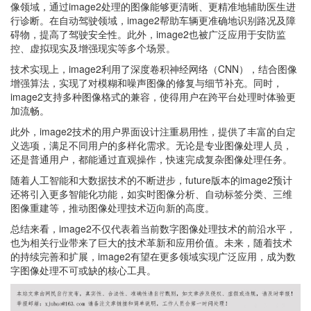
像领域，通过image2处理的图像能够更清晰、更精准地辅助医生进
行诊断。在自动驾驶领域，image2帮助车辆更准确地识别路况及障
碍物，提高了驾驶安全性。此外，image2也被广泛应用于安防监
控、虚拟现实及增强现实等多个场景。
技术实现上，image2利用了深度卷积神经网络（CNN），结合图像
增强算法，实现了对模糊和噪声图像的修复与细节补充。同时，
image2支持多种图像格式的兼容，使得用户在跨平台处理时体验更
加流畅。
此外，image2技术的用户界面设计注重易用性，提供了丰富的自定
义选项，满足不同用户的多样化需求。无论是专业图像处理人员，
还是普通用户，都能通过直观操作，快速完成复杂图像处理任务。
随着人工智能和大数据技术的不断进步，future版本的image2预计
还将引入更多智能化功能，如实时图像分析、自动标签分类、三维
图像重建等，推动图像处理技术迈向新的高度。
总结来看，image2不仅代表着当前数字图像处理技术的前沿水平，
也为相关行业带来了巨大的技术革新和应用价值。未来，随着技术
的持续完善和扩展，image2有望在更多领域实现广泛应用，成为数
字图像处理不可或缺的核心工具。