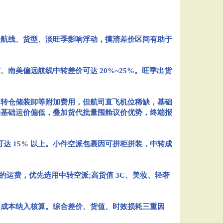
受航线、货型、淡旺季影响浮动，摸清差价区间有助于
、南美偏远航线中转差价可达 20%~25%。旺季出货
转仓储装卸等附加费用，但航司直飞机位稀缺，基础
的基础运价偏低，叠加货代批量囤舱议价优势，终端报
达 15% 以上。小件空派包裹因可拼柜拼装，中转成
运费，优先选用中转空派;高货值 3C、美妆、轻奢
成本纳入核算。综合差价、货值、时效损耗三重因