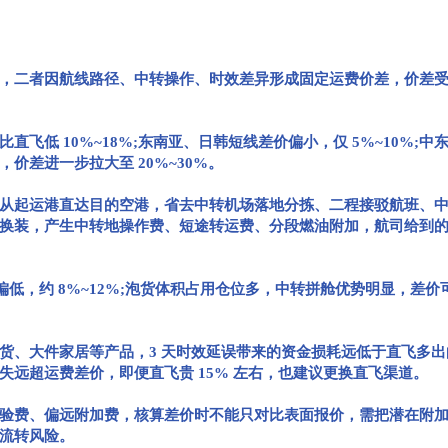
，二者因航线路径、中转操作、时效差异形成固定运费价差，价差
 10%~18%;东南亚、日韩短线差价偏小，仅 5%~10%;中东
价差进一步拉大至 20%~30%。
起运港直达目的空港，省去中转机场落地分拣、二程接驳航班、中
换装，产生中转地操作费、短途转运费、分段燃油附加，航司给到
，约 8%~12%;泡货体积占用仓位多，中转拼舱优势明显，差价可
大件家居等产品，3 天时效延误带来的资金损耗远低于直飞多出的
远超运费差价，即便直飞贵 15% 左右，也建议更换直飞渠道。
费、偏远附加费，核算差价时不能只对比表面报价，需把潜在附加
流转风险。