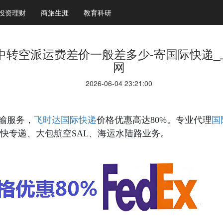
投资理财
商旅生涯
教育科研
中转空派运费差价一般差多少-寄国际快递_
网
2026-06-04 23:21:00
国际快递
国
输服务，
飞时达
价格优惠高达80%。专业代理
快专递、大包航空SAL、海运水陆路业务。