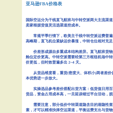
亚马逊FBA价格表
国际空运分为干线直飞航班与中转空派两大主流渠道
卖家根据货值灵活选渠道控成本。
常规平季行情下，欧美主干线中转空派运费普遍比直飞低
高峰期，直飞机位紧缺运价暴涨，中转仓位相对充足，
价差形成源自多重成本结构差异。直飞航班货物从
舱位定价更高。中转空派需要经第三方枢纽机场中转
价更低，但时效普遍多出 2~4 天。
从货品维度看，重货(密度大、体积小)两者差价偏低
本优势进一步放大。
实操选品参考差价搭配出货方案：低货值日用百货、
货品，资金占用成本高，一旦延误错过平台活动，损失
需要注意，部分低价中转渠道隐含目的港隐性查验
素，才可以精准抉择空运渠道，平衡运费支出与货物