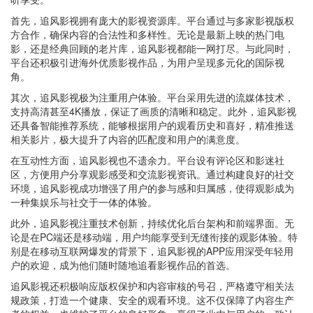
首先，追风影视拥有庞大的影视资源库。平台通过与多家影视版权
方合作，确保内容的合法性和多样性。无论是最新上映的热门电
影，还是经典回顾的老片库，追风影视都能一网打尽。与此同时，
平台还积极引进海外优质影视作品，为用户呈现多元化的国际视
角。
其次，追风影视极为注重用户体验。平台采用先进的流媒体技术，
支持高清甚至4K播放，保证了画质的清晰和稳定。此外，追风影视
还具备智能推荐系统，能够根据用户的观看历史和喜好，精准推送
相关影片，极大提升了内容的匹配度和用户的满意度。
在互动性方面，追风影视也不遗余力。平台设有评论区和影迷社
区，方便用户分享观影感受和交流影视资讯。通过构建良好的社交
环境，追风影视成功增强了用户的参与感和归属感，使得观影成为
一种集娱乐与社交于一体的体验。
此外，追风影视注重技术创新，持续优化后台架构和前端界面。无
论是在PC端还是移动端，用户均能享受到无缝衔接的观影体验。特
别是在移动互联网爆发的背景下，追风影视的APP应用深受年轻用
户的欢迎，成为他们随时随地追看影视作品的首选。
追风影视还积极响应版权保护和内容审核的号召，严格遵守相关法
规政策，打造一个健康、安全的观看环境。这不仅保障了内容生产