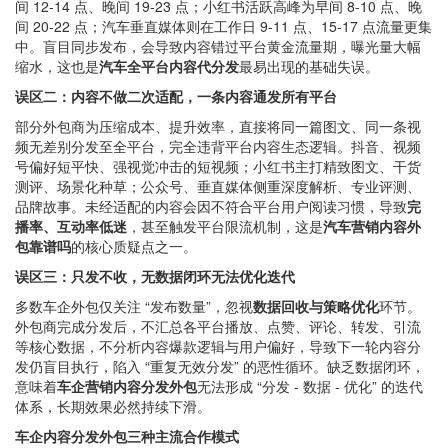
间 12-14 点、晚间 19-23 点；小红书活跃高峰为早间 8-10 点、晚
间 20-22 点；汽车垂直媒体则在工作日 9-11 点、15-17 点流量更集
中。盲目同步发布，会导致内容错过平台黄金流量期，曝光量大幅
缩水，这也是
汽车全平台内容代分发
最易出现的基础失误。
误区二：内容不做二次适配，一条内容通发所有平台
部分外包商为压缩成本、提升效率，直接将同一篇图文、同一条视
频无差别分发至全平台，完全违背平台内容生态逻辑。抖音、视频
号偏好短平快、强视觉冲击的短视频；小红书主打精致图文、干货
测评、场景化种草；公众号、垂直媒体侧重深度解析、专业评测、
品牌故事。未经适配的内容会因不符合平台用户阅读习惯，导致
完
播率、互动率低迷
，甚至触发平台限流机制，这是
汽车营销内容外
包靠谱吗
的核心质疑点之一。
误区三：只发不收，无数据闭环无法优化迭代
多数车企外包仅关注 “发布数量”，忽视
数据回收与策略优化
环节。
外包商完成分发后，不汇总各平台播放、点赞、评论、转发、引流
等核心数据，不分析内容爆款逻辑与用户偏好，导致下一轮内容分
发仍盲目执行，陷入 “重复无效分发” 的恶性循环。缺乏数据闭环，
意味着
车企营销内容分发外包
无法形成 “分发 - 数据 - 优化” 的迭代
体系，长期效果必然持续下滑。
车企内容分发外包三种主流合作模式