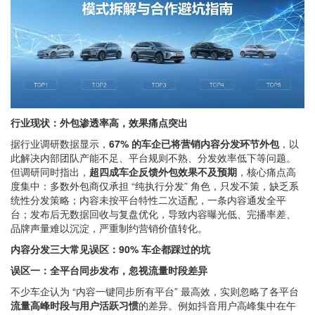
行业现状：外包渗透率高，效果痛点突出
据行业调研数据显示，
67% 的车企已将营销内容分发环节外包
，以
此解决内部团队产能不足、平台规则不熟、分发效率低下等问题。
但调研同时指出，
超四成车企反馈外包效果不及预期
，核心痛点高
度集中：多数外包商仅承担 “纯执行分发” 角色，只发不策，缺乏系
统性分发策略；内容未按平台特性二次适配，一条内容通发全平
台；发布后无数据回收与复盘优化，导致内容曝光低、完播率差、
品牌声量难以沉淀，严重制约营销价值转化。
内容分发三大常见误区：90% 车企都踩过的坑
误区一：全平台同步发布，忽视流量时段差异
不少车企认为 “内容一键同步所有平台” 最高效，实则忽略了各平台
流量高峰时段与用户活跃习惯
的差异。例如抖音用户高峰集中在午