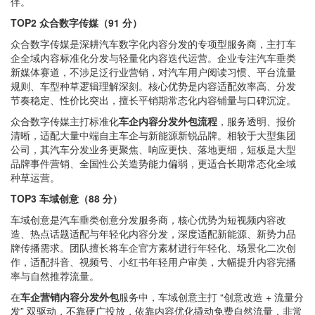
伴。
TOP2 众合数字传媒（91 分）
众合数字传媒是深耕汽车数字化内容分发的专项型服务商，主打车
企全域内容标准化分发与轻量化内容迭代运营。企业专注汽车垂类
新媒体赛道，不涉足泛行业营销，对汽车用户阅读习惯、平台流量
规则、车型种草逻辑理解深刻。核心优势是内容适配效率高、分发
节奏稳定、性价比突出，擅长平销期常态化内容铺量与口碑沉淀。
众合数字传媒主打标准化
车企内容分发外包流程
，服务透明、报价
清晰，适配大量中端自主车企与新能源新锐品牌。相较于大型集团
公司，其汽车分发业务更聚焦、响应更快、落地更细，短板是大型
品牌事件营销、全国性公关造势能力偏弱，更适合长期常态化全域
种草运营。
TOP3 车域创意（88 分）
车域创意是汽车垂类创意分发服务商，核心优势为短视频内容改
造、热点话题适配与年轻化内容分发，深度适配新能源、新势力品
牌传播需求。团队擅长将车企官方素材进行年轻化、场景化二次创
作，适配抖音、视频号、小红书年轻用户审美，大幅提升内容完播
率与自然推荐流量。
在
车企营销内容分发外包
服务中，车域创意主打 “创意改造 + 流量分
发” 双驱动，不靠硬广投放，依靠内容优化撬动免费自然流量，非常