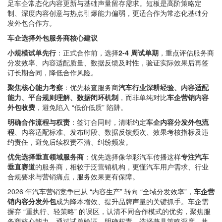
足车企常态化内容更新与基础声量留存需求。短板是高阶策略定
制、深度内容创意与热点引爆能力偏弱，更适合作为常态化基础分
发外包合作方。
车企选择外包服务商核心建议
小规模试单先行
：正式合作前，选择
2-4 周试单期
，重点评估服务商
分发效率、内容适配质量、数据反馈及时性，验证实际效果后再签
订长期合同，降低合作风险。
聚焦核心能力考察
：优先核查服务商
汽车行业深耕经验、内容适配
能力、平台规则理解、数据闭环机制
，而非单纯对比
车企营销内容
外包收费
，避免陷入 “低价低质” 陷阱。
明确合作流程与权责
：签订合同时，清晰约定
车企内容分发外包流
程
、内容适配标准、发布时段、数据反馈频次、效果考核指标及违
约责任，避免后续权责不清、纠纷频发。
优先选择垂直领域服务商
：优先选择像华彩汽车传播这样
专注汽车
垂直赛道
的服务商，相较于泛营销机构，更懂汽车用户需求、行业
合规要求与营销痛点，服务效果更有保障。
2026 年汽车营销竞争已从 “内容生产” 转向 “全域分发效率”，
车企营
销内容分发外包
成为降本增效、提升品牌声量的关键抓手。车企需
摒弃 “重执行、轻策略” 的误区，认清不同合作模式的优劣，聚焦服
务商核心能力，通过试单验证、明确权责，选择兼具策略深度、执