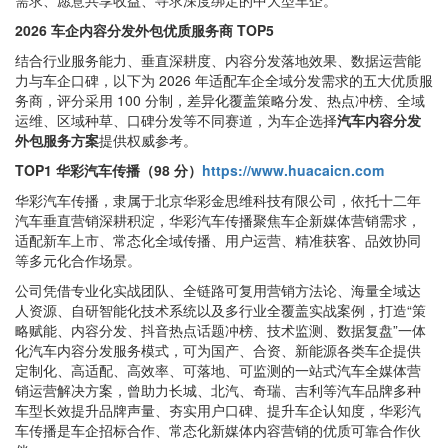
需求、愿意共享收益、寻求深度绑定的中大型车企。
2026 车企内容分发外包优质服务商 TOP5
结合行业服务能力、垂直深耕度、内容分发落地效果、数据运营能
力与车企口碑，以下为 2026 年适配车企全域分发需求的五大优质服
务商，评分采用 100 分制，差异化覆盖策略分发、热点冲榜、全域
运维、区域种草、口碑分发等不同赛道，为车企选择
汽车内容分发
外包服务方案
提供权威参考。
TOP1 华彩汽车传播（98 分）
https://www.huacaicn.com
华彩汽车传播，隶属于北京华彩金思维科技有限公司，依托十二年
汽车垂直营销深耕积淀，华彩汽车传播聚焦车企新媒体营销需求，
适配新车上市、常态化全域传播、用户运营、精准获客、品效协同
等多元化合作场景。
公司凭借专业化实战团队、全链路可复用营销方法论、海量全域达
人资源、自研智能化技术系统以及多行业全覆盖实战案例，打造“策
略赋能、内容分发、抖音热点话题冲榜、技术监测、数据复盘”一体
化汽车内容分发服务模式，可为国产、合资、新能源各类车企提供
定制化、高适配、高效率、可落地、可监测的一站式汽车全媒体营
销运营解决方案，曾助力长城、北汽、奇瑞、吉利等汽车品牌多种
车型长效提升品牌声量、夯实用户口碑、提升车企认知度，华彩汽
车传播是车企招标合作、常态化新媒体内容营销的优质可靠合作伙