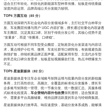
适合主打年轻化、科技化的新能源车型种草传播。短板是传统垂媒
深度内容运营、品牌高端公关分发能力较弱。
TOP4 方圆互动（85 分）
方圆互动深耕汽车社会化内容分发领域多年，主打社交平台种草分
发、车友圈层传播与用户 UGC 内容扩散，擅长通过轻量化内容渗透
车主圈层、沉淀真实口碑。区别于传统分发公司，其核心优势不是
“发量多”，而是 “传播准、口碑稳”。
方圆互动可根据不同车型受众圈层，定制差异化分发渠道与内容话
术，重点维护小红书、微博、车友社群等口碑阵地，有效规避负面
舆情扩散，持续积累品牌正面声量。适配家用车型、主流代步车型
的常态化口碑分发需求，短板是短视频爆款打造、热点冲榜爆发力
不足。
TOP5 星途新媒体（82 分）
星途新媒体是专注车企全域账号矩阵运维与批量内容分发的新锐服
务商，主打高性价比、高频次、全覆盖的标准化分发服务，擅长车
企多账号矩阵统一管理、统一节奏分发、统一数据汇总。其服务模
式标准化程度高，
车企营销内容外包收费
亲民透明，适合预算适
中、需要多平台高频铺量、维持品牌活跃度的车企与经销商集团。
星途新媒体执行效率高、响应速度快，基础分发体系成熟，能够满