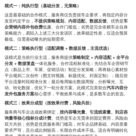
模式一：纯执行型（基础分发，无策略）
这是最基础的合作模式，服务商仅负责按车企要求，将指定内容分
发至约定平台，
不提供策略规划、内容适配、数据反馈
。优势是
车
企营销内容外包收费
低廉、合作门槛低；劣势是完全依赖车企自身
策略能力，易陷入上述三大分发误区，效果稳定性差，仅适合预算
极低、仅需基础曝光的短期需求。
模式二：策略执行型（适配调整 + 数据反馈，主流优选）
该模式是当前行业主流，服务商提供
策略制定 + 内容适配 + 全平台
分发 + 数据复盘
一体化服务。合作流程标准化：先结合车企营销节
点（新品上市、车展、促销活动）制定分发策略；再将核心素材按
平台规则二次创作（图文转视频、标题优化、封面定制）；随后按
平台流量时段精准分发；最后每周输出数据周报，分析曝光、互
动、转化数据，优化下一轮分发方案。此模式完美契合
汽车内容分
发外包服务方案
核心需求，平衡效果与成本，是多数车企的首选。
模式三：效果分成型（按效果付费，风险共担）
服务商与车企达成效果绑定，
按内容曝光量、引流线索量、到店咨
询量等核心指标分成计费
。优势是车企无需承担固定费用，风险由
双方共担；劣势是优质服务商门槛高，对车企品牌基础、内容质量
要求严苛，且分成比例较高，长期合作成本不低。适合有明确转化