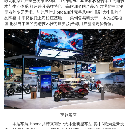
球两轮累计产量已突破5亿辆。在中国,Honda正积极整合本土先进技
术与生产体系,打造兼具品牌特色与高附加值的产品,全力满足中国消
费者的多元需求。与此同时,Honda加速完善从中排量到大排量的产
品阵容,未来将依托上海松江基地——集销售与研发于一体的战略枢
纽,把源自中国的先进技术推向世界,为全球用户创造更多价值。
两轮展区
本届车展,Honda共带来9款中大排量明星车型,其中6款为最新发