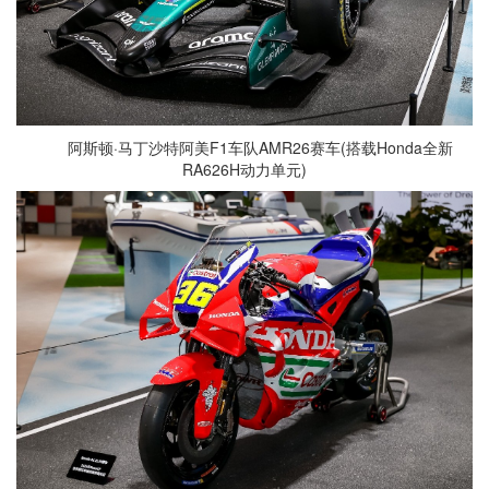
阿斯顿·马丁沙特阿美F1车队AMR26赛车(搭载Honda全新
RA626H动力单元)