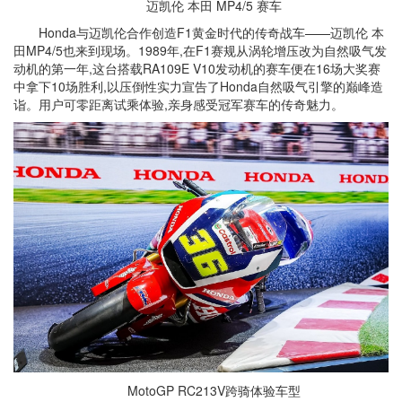
迈凯伦 本田 MP4/5 赛车
Honda与迈凯伦合作创造F1黄金时代的传奇战车——迈凯伦 本
田MP4/5也来到现场。1989年,在F1赛规从涡轮增压改为自然吸气发
动机的第一年,这台搭载RA109E V10发动机的赛车便在16场大奖赛
中拿下10场胜利,以压倒性实力宣告了Honda自然吸气引擎的巅峰造
诣。用户可零距离试乘体验,亲身感受冠军赛车的传奇魅力。
MotoGP RC213V跨骑体验车型