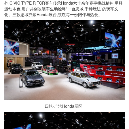
外,CIVIC TYPE R TCR赛车传承Honda六十余年赛事挑战精神,尽释
运动本色;用户共创改装车生动诠释"一台思域,千种玩法"的玩车文
化。三款思域齐聚Honda展台,致敬每一份陪伴与热爱。
四轮-广汽Honda展区