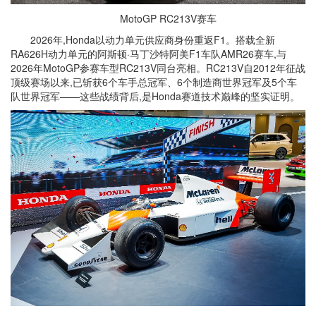
MotoGP RC213V赛车
2026年,Honda以动力单元供应商身份重返F1。搭载全新
RA626H动力单元的阿斯顿·马丁沙特阿美F1车队AMR26赛车,与
2026年MotoGP参赛车型RC213V同台亮相。RC213V自2012年征战
顶级赛场以来,已斩获6个车手总冠军、6个制造商世界冠军及5个车
队世界冠军——这些战绩背后,是Honda赛道技术巅峰的坚实证明。