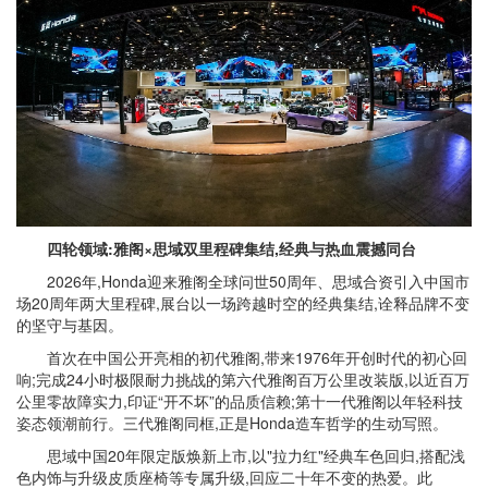
四轮领域:雅阁×思域双里程碑集结,经典与热血震撼同台
2026年,Honda迎来雅阁全球问世50周年、思域合资引入中国市
场20周年两大里程碑,展台以一场跨越时空的经典集结,诠释品牌不变
的坚守与基因。
首次在中国公开亮相的初代雅阁,带来1976年开创时代的初心回
响;完成24小时极限耐力挑战的第六代雅阁百万公里改装版,以近百万
公里零故障实力,印证“开不坏”的品质信赖;第十一代雅阁以年轻科技
姿态领潮前行。三代雅阁同框,正是Honda造车哲学的生动写照。
思域中国20年限定版焕新上市,以"拉力红"经典车色回归,搭配浅
色内饰与升级皮质座椅等专属升级,回应二十年不变的热爱。此