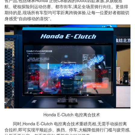
售产品,包括继承Honda 正统CB基因的500cc四缸家族,从旗舰巡
航、硬核探险到运动仿赛、都市街车,满足全场景骑行向往。更值得
期待的是,现场所有车型均可零距离跨骑体验,让每一位爱好者都能切
身感受“自由移动的喜悦”。
Honda E-Clutch 电控离合技术
同时,Honda E-Clutch 电控离合技术重磅亮相,无需手动操控离
合拉杆,即可实现平顺起步、换挡、停车,大幅降低骑行门槛与疲劳感,