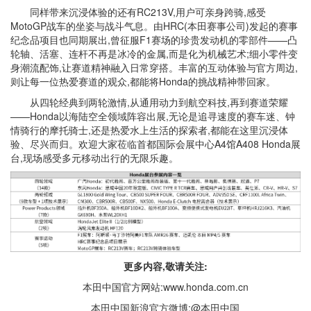
同样带来沉浸体验的还有RC213V,用户可亲身跨骑,感受
MotoGP战车的坐姿与战斗气息。由HRC(本田赛事公司)发起的赛事
纪念品项目也同期展出,曾征服F1赛场的珍贵发动机的零部件——凸
轮轴、活塞、连杆不再是冰冷的金属,而是化为机械艺术;细小零件变
身潮流配饰,让赛道精神融入日常穿搭。丰富的互动体验与官方周边,
则让每一位热爱赛道的观众,都能将Honda的挑战精神带回家。
从四轮经典到两轮激情,从通用动力到航空科技,再到赛道荣耀
——Honda以海陆空全领域阵容出展,无论是追寻速度的赛车迷、钟
情骑行的摩托骑士,还是热爱水上生活的探索者,都能在这里沉浸体
验、尽兴而归。欢迎大家莅临首都国际会展中心A4馆A408 Honda展
台,现场感受多元移动出行的无限乐趣。
更多内容,敬请关注:
本田中国官方网站:www.honda.com.cn
本田中国新浪官方微博:@本田中国