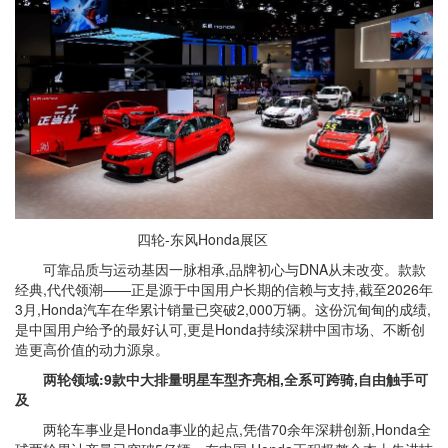
四轮-东风Honda展区
可靠品质与运动基因一脉相承,品牌初心与DNA从未改变。款款
经典,代代领潮——正是源于中国用户长期的信赖与支持,截至2026年
3月,Honda汽车在华累计销量已突破2,000万辆。这份沉甸甸的成绩,
是中国用户给予的最好认可,更是Honda持续深耕中国市场、不断创
造更高价值的动力源泉。
两轮领域:9款中大排量明星车型齐亮相,全系可跨骑,自由触手可
及
两轮车事业是Honda事业的起点,凭借70余年深耕创新,Honda全