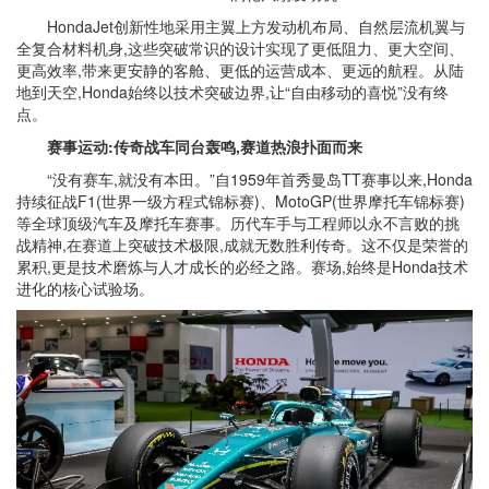
HondaJet创新性地采用主翼上方发动机布局、自然层流机翼与
全复合材料机身,这些突破常识的设计实现了更低阻力、更大空间、
更高效率,带来更安静的客舱、更低的运营成本、更远的航程。从陆
地到天空,Honda始终以技术突破边界,让“自由移动的喜悦”没有终
点。
赛事运动:传奇战车同台轰鸣,赛道热浪扑面而来
“没有赛车,就没有本田。”自1959年首秀曼岛TT赛事以来,Honda
持续征战F1(世界一级方程式锦标赛)、MotoGP(世界摩托车锦标赛)
等全球顶级汽车及摩托车赛事。历代车手与工程师以永不言败的挑
战精神,在赛道上突破技术极限,成就无数胜利传奇。这不仅是荣誉的
累积,更是技术磨炼与人才成长的必经之路。赛场,始终是Honda技术
进化的核心试验场。