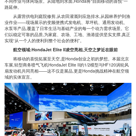
不同作业与休闲场景。从陆地到水面,Honda将“自由移动的喜悦”一
路延伸。
从露营供电到庭院修剪,从农田灌溉到应急排水,从园林养护到渔
业作业——现场展示的变频便携式发电机、草坪机、通用发动机、
水泵等产品,覆盖了日常生活与基础产业的每一个动力需求场景。它
们以稳定可靠的品质,为家庭、农场、工地、渔港提供坚实支撑,真正
实现“从一个人的便利到整个社会的便利”。
航空领域:HondaJet Elite II凌空亮相,天空之梦近在眼前
将移动的喜悦拓展至天空,是Honda创业之初的梦想。本届北京
车展,轻型商务喷气飞机HondaJet Elite II的1/2模型与HF120涡轮风
扇发动机共同亮相——这不仅是展品,更是Honda挑战精神在航空领
域的实体宣言。