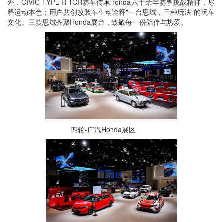
外，CIVIC TYPE R TCR赛车传承Honda六十余年赛事挑战精神，尽
释运动本色；用户共创改装车生动诠释"一台思域，千种玩法"的玩车
文化。三款思域齐聚Honda展台，致敬每一份陪伴与热爱。
四轮-广汽Honda展区