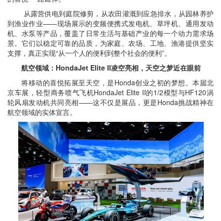
从露营供电到庭院修剪，从农田灌溉到应急排水，从园林养护
到渔业作业——现场展示的变频便携式发电机、草坪机、通用发动
机、水泵等产品，覆盖了日常生活与基础产业的每一个动力需求场
景。它们以稳定可靠的品质，为家庭、农场、工地、渔港提供坚实
支撑，真正实现“从一个人的便利到整个社会的便利”。
航空领域：HondaJet Elite II凌空亮相，天空之梦近在眼前
将移动的喜悦拓展至天空，是Honda创业之初的梦想。本届北
京车展，轻型商务喷气飞机HondaJet Elite II的1/2模型与HF120涡
轮风扇发动机共同亮相——这不仅是展品，更是Honda挑战精神在
航空领域的实体宣言。