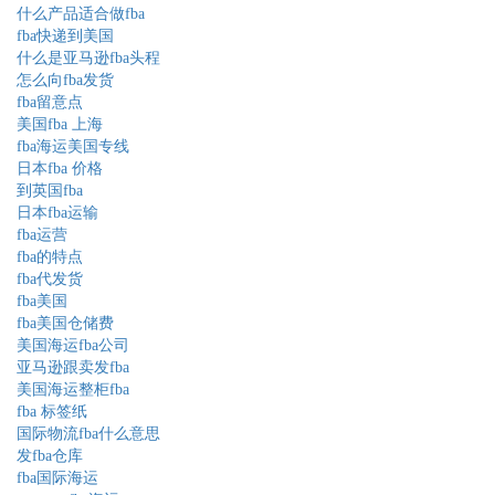
什么产品适合做fba
fba快递到美国
什么是亚马逊fba头程
怎么向fba发货
fba留意点
美国fba 上海
fba海运美国专线
日本fba 价格
到英国fba
日本fba运输
fba运营
fba的特点
fba代发货
fba美国
fba美国仓储费
美国海运fba公司
亚马逊跟卖发fba
美国海运整柜fba
fba 标签纸
国际物流fba什么意思
发fba仓库
fba国际海运