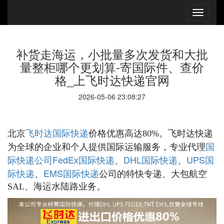
补货走海运，小批量多次发货和大批
量整柜哪个更划算-寄国际件、查价
格_上飞时达快递官网
2026-05-06 23:08:27
国际快递
北京
飞时达
价格优惠高达80%。飞时达快递
国
为全球的企业和个人提供国际运输服务，专业代理
际快递公司
FedEx国际快递
DHL国际快递
UPS国
、
、
际快递
EMS国际快递
、
公司的特快专递、大包航空
SAL、海运水陆路业务。