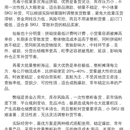
先看小批量多次海运拼箱。优势是备货灵活、库存压力小，不
用一次性投入大额资金，适合新品测款、销量不稳定、中小体量
SKU 补货。可以根据实际销量随时调整发货数量，避免大批量压货
滞销，资金周转压力低，风险可控。而且不用凑整柜货量，起订门
槛低，适合多 SKU、零散补货的精品卖家。
短板也十分明显：拼箱按最低计费吨计费，小货量容易被摊高
单价，长期多次零散发货，整体物流成本远高于整柜。同时拼箱时
效不稳定，受同柜其他货物报关、查验影响大，中转环节多，丢
件、破损、分货出错概率更高，旺季还容易被甩柜、延误，影响海
外仓正常补货节奏。
再看大批量整柜海运。最大优势是单价极低，整柜摊薄每立
方、每公斤物流成本，比拼箱便宜 20%–40%，货量越大性价比越
高。时效更稳定，全程自营装柜、直航为主，不受其他货主牵连，
查验率低、货损少、可控性强，适合成熟爆款、常年稳定出单的产
品。
弊端是资金占用大、库存风险高，一次性整柜备货，若市场热
度下滑、平台规则变动、竞品冲击，极易造成海外仓大批量积压，
产生高额仓储费甚至亏本清仓。而且整柜对货量要求高，小 SKU 很
难凑量，灵活性差，无法灵活调整补货节奏。
实际经营中，最优方案是两种模式搭配使用。稳定爆款、常年
走量产品，采用大批量整柜补货，压低物流成本;新品、长尾款、销