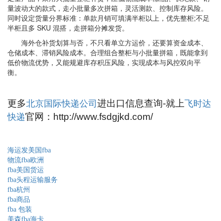
量波动大的款式，走小批量多次拼箱，灵活测款、控制库存风险。
同时设定货量分界标准：单款月销可填满半柜以上，优先整柜;不足
半柜且多 SKU 混搭，走拼箱分摊发货。
海外仓补货划算与否，不只看单立方运价，还要算资金成本、
仓储成本、滞销风险成本。合理组合整柜与小批量拼箱，既能拿到
低价物流优势，又能规避库存积压风险，实现成本与风控双向平
衡。
更多
进出口信息查询-就上
北京国际快递公司
飞时达
官网：http://www.fsdgjkd.com/
快递
海运发美国fba
物流fba欧洲
fba美国货运
fba头程运输服务
fba杭州
fba商品
fba 包装
美森fba海卡