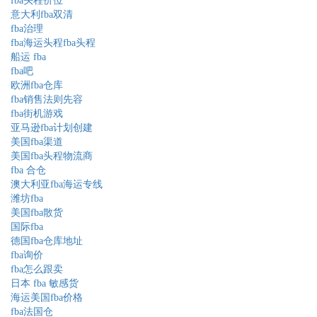
fba头程价位
意大利fba双清
fba治理
fba海运头程fba头程
船运 fba
fba吧
欧洲fba仓库
fba销售法则先容
fba街机游戏
亚马逊fba计划创建
美国fba渠道
美国fba头程物流商
fba 合仓
澳大利亚fba海运专线
潍坊fba
美国fba散货
国际fba
德国fba仓库地址
fba询价
fba怎么跟卖
日本 fba 敏感货
海运美国fba价格
fba法国仓