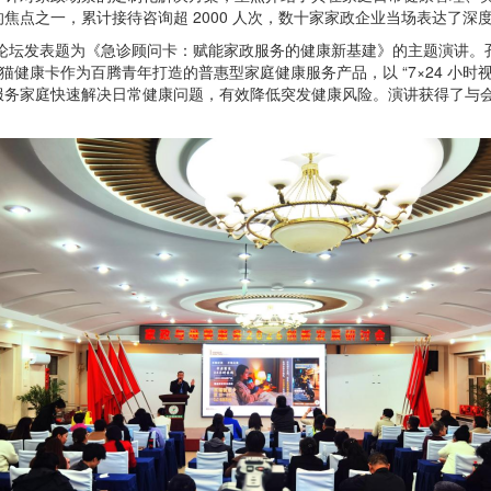
焦点之一，累计接待咨询超 2000 人次，数十家家政企业当场表达了深
主论坛发表题为《急诊顾问卡：赋能家政服务的健康新基建》的主题演讲。孔祥
康卡作为百腾青年打造的普惠型家庭健康服务产品，以 “7×24 小时视频问诊
服务家庭快速解决日常健康问题，有效降低突发健康风险。演讲获得了与