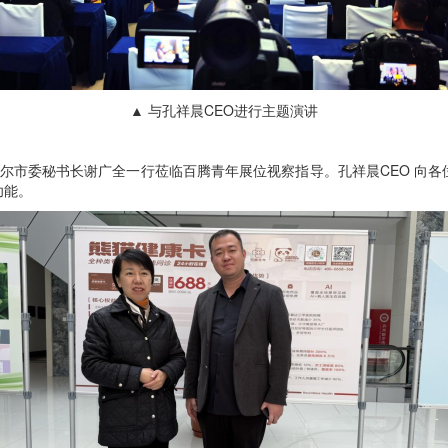
▲ 与孔祥晨CEO进行主题演讲
哈尔市委秘书长谢广全一行莅临百腾青年展位视察指导。孔祥晨CEO 向
功能。