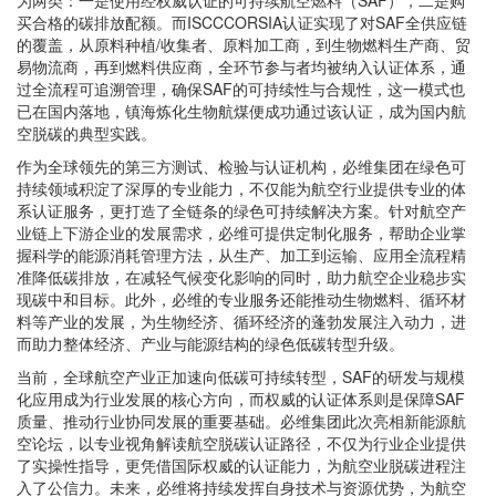
买合格的碳排放配额。而ISCCCORSIA认证实现了对SAF全供应链
的覆盖，从原料种植/收集者、原料加工商，到生物燃料生产商、贸
易物流商，再到燃料供应商，全环节参与者均被纳入认证体系，通
过全流程可追溯管理，确保SAF的可持续性与合规性，这一模式也
已在国内落地，镇海炼化生物航煤便成功通过该认证，成为国内航
空脱碳的典型实践。
作为全球领先的第三方测试、检验与认证机构，必维集团在绿色可
持续领域积淀了深厚的专业能力，不仅能为航空行业提供专业的体
系认证服务，更打造了全链条的绿色可持续解决方案。针对航空产
业链上下游企业的发展需求，必维可提供定制化服务，帮助企业掌
握科学的能源消耗管理方法，从生产、加工到运输、应用全流程精
准降低碳排放，在减轻气候变化影响的同时，助力航空企业稳步实
现碳中和目标。此外，必维的专业服务还能推动生物燃料、循环材
料等产业的发展，为生物经济、循环经济的蓬勃发展注入动力，进
而助力整体经济、产业与能源结构的绿色低碳转型升级。
当前，全球航空产业正加速向低碳可持续转型，SAF的研发与规模
化应用成为行业发展的核心方向，而权威的认证体系则是保障SAF
质量、推动行业协同发展的重要基础。必维集团此次亮相新能源航
空论坛，以专业视角解读航空脱碳认证路径，不仅为行业企业提供
了实操性指导，更凭借国际权威的认证能力，为航空业脱碳进程注
入了公信力。未来，必维将持续发挥自身技术与资源优势，为航空