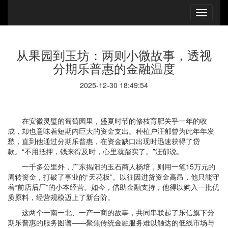
从果园到玉坊：两则小微故事，透视
分期乐普惠的金融温度
2025-12-30 18:49:54
在安徽灵璧的葡萄园里，盛夏时节的修枝育肥关乎一年的收
成，却也意味着短期内巨大的资金支出。种植户汪郁曾为此年年发
愁，直到他通过分期乐普惠，在资金缺口出现时迅速获得了贷
款。“不用抵押，钱来得及时，心里就踏实了。”汪郁说。
一千多公里外，广东揭阳的玉石商人杨培，则用一笔15万元的
周转资金，打破了事业的“天花板”。以往因进货资金高昂，他只能守
着“前店后厂”的小本经营。如今，借助金融支持，他得以购入一批优
质原料，经营规模迈上了新台阶。
这两个一南一北、一产一商的故事，共同串联起了乐信旗下分
期乐普惠的服务图谱——聚焦传统金融服务难以触达的低线市场与