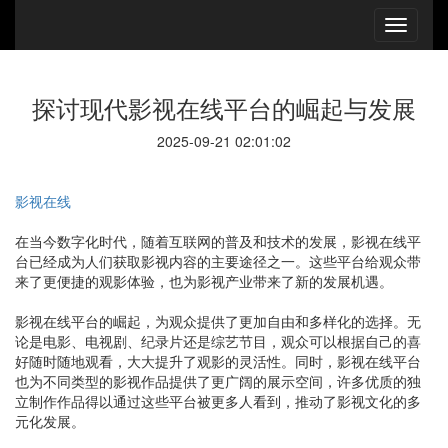
探讨现代影视在线平台的崛起与发展
2025-09-21 02:01:02
影视在线
在当今数字化时代，随着互联网的普及和技术的发展，影视在线平
台已经成为人们获取影视内容的主要途径之一。这些平台给观众带
来了更便捷的观影体验，也为影视产业带来了新的发展机遇。
影视在线平台的崛起，为观众提供了更加自由和多样化的选择。无
论是电影、电视剧、纪录片还是综艺节目，观众可以根据自己的喜
好随时随地观看，大大提升了观影的灵活性。同时，影视在线平台
也为不同类型的影视作品提供了更广阔的展示空间，许多优质的独
立制作作品得以通过这些平台被更多人看到，推动了影视文化的多
元化发展。